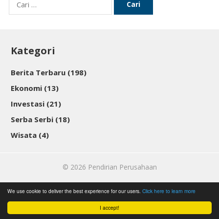
Cari
untuk:
Kategori
Berita Terbaru
(198)
Ekonomi
(13)
Investasi
(21)
Serba Serbi
(18)
Wisata
(4)
© 2026
Pendirian Perusahaan
We use cookie to deliver the best experience for our users.
Click here to learn more
I accept!