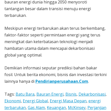
bauran energi dunia hingga 2050 menyoroti
tantangan besar dalam transisi menuju energi
terbarukan.
Meskipun energi terbarukan akan terus berkembang,
faktor-faktor seperti permintaan energi yang terus
meningkat dan keterbatasan teknologi menjadi
hambatan utama dalam mencapai dekarbonisasi
global yang optimal.
Demikian informasi seputar prediksi bahan bakar
fosil. Untuk berita ekonomi, bisnis dan investasi terkini
lainnya hanya di
Pendirianperusahaan.Com
.
Tags:
Batu Bara
,
Bauran Energi
,
Bisnis
,
Dekarbonisasi
,
Ekonomi
,
Energi Global
,
Energi Masa Depan
,
energi
terbarukan
,
Gas Alam
,
Keuangan
,
McKinsey
,
Perjanjian