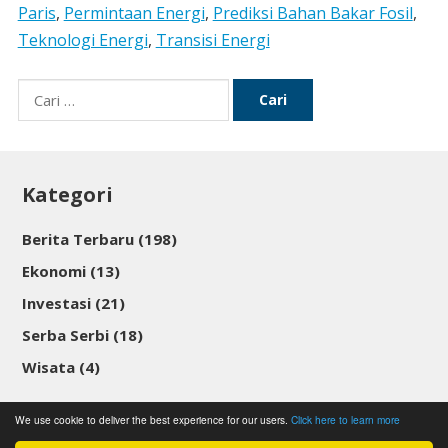
Paris
,
Permintaan Energi
,
Prediksi Bahan Bakar Fosil
,
Teknologi Energi
,
Transisi Energi
Cari
untuk:
Kategori
Berita Terbaru
(198)
Ekonomi
(13)
Investasi
(21)
Serba Serbi
(18)
Wisata
(4)
We use cookie to deliver the best experience for our users.
Click here to learn more
© 2026
Pendirian Perusahaan