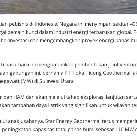
ian pebisnis di Indonesia. Negara ini menyimpan sekitar 4
i pemain kunci dalam industri energi terbarukan global. P
 berinvestasi dan mengembangkan proyek energi panas bu
ARCI) baru-baru ini mengumumkan pembentukan joint ventur
aan gabungan ini, bernama PT Toka Tidung Geothermal, a
gawatt (MW) di Sulawesi Utara.
 dan HAM dan akan melalui tahap eksplorasi lanjutan sert
n tambahan daya listrik yang signifikan untuk wilayah te
elalui anak usahanya, Star Energy Geothermal terus memperl
 peningkatan kapasitas total panas bumi sebesar 116 MW di