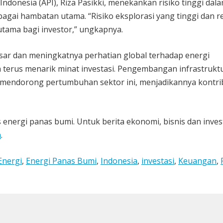
Indonesia (API), Riza Pasikki, menekankan risiko tinggi dal
bagai hambatan utama. “Risiko eksplorasi yang tinggi dan r
tama bagi investor,” ungkapnya.
ar dan meningkatnya perhatian global terhadap energi
a terus menarik minat investasi. Pengembangan infrastrukt
 mendorong pertumbuhan sektor ini, menjadikannya kontri
energi panas bumi. Untuk berita ekonomi, bisnis dan inves
m
.
Energi
,
Energi Panas Bumi
,
Indonesia
,
investasi
,
Keuangan
,