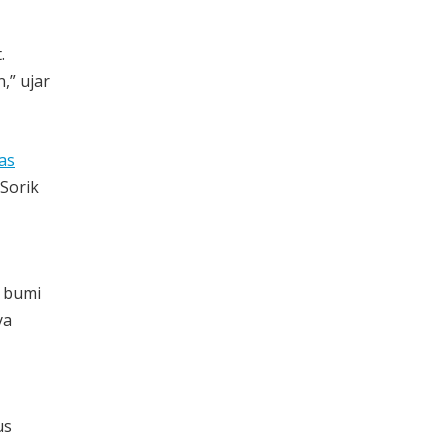
.
,” ujar
as
Sorik
s bumi
ya
us