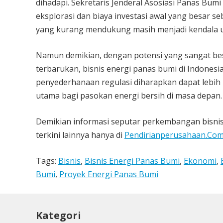
dihadapi. Sekretaris Jenderal Asosiasi Panas Bumi 
eksplorasi dan biaya investasi awal yang besar se
yang kurang mendukung masih menjadi kendala u
Namun demikian, dengan potensi yang sangat bes
terbarukan, bisnis energi panas bumi di Indonesi
penyederhanaan regulasi diharapkan dapat lebih
utama bagi pasokan energi bersih di masa depan.
Demikian informasi seputar perkembangan bisnis 
terkini lainnya hanya di
Pendirianperusahaan.Co
Tags:
Bisnis
,
Bisnis Energi Panas Bumi
,
Ekonomi
,
Bumi
,
Proyek Energi Panas Bumi
Kategori