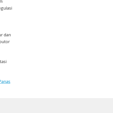
am
egulasi
ur dan
butor
tasi
Panas