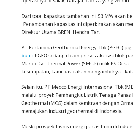
operasinya di Salak, Darajat, dan Wayang Windu.
Dari total kapasitas tambahan ini, 53 MW akan be
“Penambahan kapasitas ini diperkirakan akan men
Direktur Utama BREN, Hendra Tan.
PT Pertamina Geothermal Energy Tbk (PGEO) juga
bumi
. PGEO sedang dalam proses akuisisi blok p
Marapi Geothermal Power (SMGP) milik KS Orka. “
kesempatan, kami pasti akan mengambilnya,” kata 
Selain itu, PT Medco Energi Internasional Tbk 
melalui proyek Pembangkit Listrik Tenaga Panas B
Geothermal (MCG) dalam kemitraan dengan Ormat
memajukan industri geothermal di Indonesia.
Meski prospek bisnis energi panas bumi di Indon