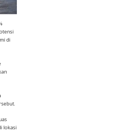
0%
otensi
mi di
e
kan
a
rsebut.
uas
 lokasi