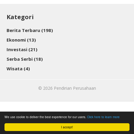
Kategori
Berita Terbaru
(198)
Ekonomi
(13)
Investasi
(21)
Serba Serbi
(18)
Wisata
(4)
© 2026
Pendirian Perusahaan
We use cookie to deliver the best experience for our users.
Click here to learn more
I accept!