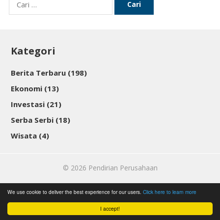
Cari
untuk:
Kategori
Berita Terbaru
(198)
Ekonomi
(13)
Investasi
(21)
Serba Serbi
(18)
Wisata
(4)
© 2026
Pendirian Perusahaan
We use cookie to deliver the best experience for our users.
Click here to learn more
I accept!