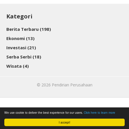
Kategori
Berita Terbaru
(198)
Ekonomi
(13)
Investasi
(21)
Serba Serbi
(18)
Wisata
(4)
© 2026
Pendirian Perusahaan
We use cookie to deliver the best experience for our users.
Click here to learn more
I accept!