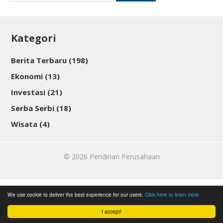
untuk:
Kategori
Berita Terbaru
(198)
Ekonomi
(13)
Investasi
(21)
Serba Serbi
(18)
Wisata
(4)
© 2026
Pendirian Perusahaan
We use cookie to deliver the best experience for our users.
Click here to learn more
I accept!