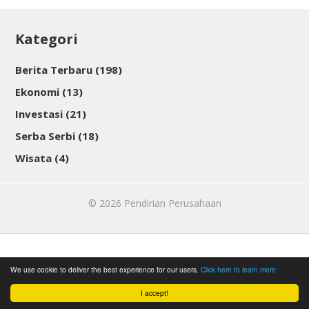
Kategori
Berita Terbaru
(198)
Ekonomi
(13)
Investasi
(21)
Serba Serbi
(18)
Wisata
(4)
© 2026
Pendirian Perusahaan
We use cookie to deliver the best experience for our users.
Click here to learn more
I accept!