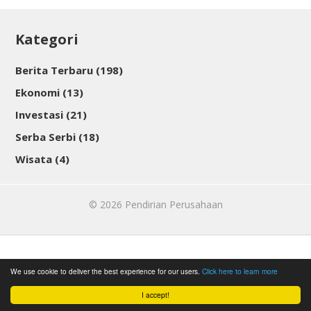
Kategori
Berita Terbaru
(198)
Ekonomi
(13)
Investasi
(21)
Serba Serbi
(18)
Wisata
(4)
© 2026
Pendirian Perusahaan
We use cookie to deliver the best experience for our users.
Click here to learn more
I accept!