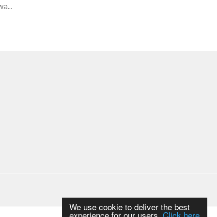
a...
We use cookie to deliver the best
experience for our users.
Click here