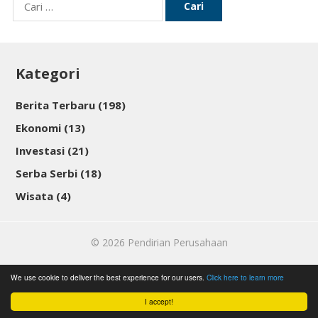
Cari
untuk:
Kategori
Berita Terbaru
(198)
Ekonomi
(13)
Investasi
(21)
Serba Serbi
(18)
Wisata
(4)
© 2026
Pendirian Perusahaan
We use cookie to deliver the best experience for our users.
Click here to learn more
I accept!