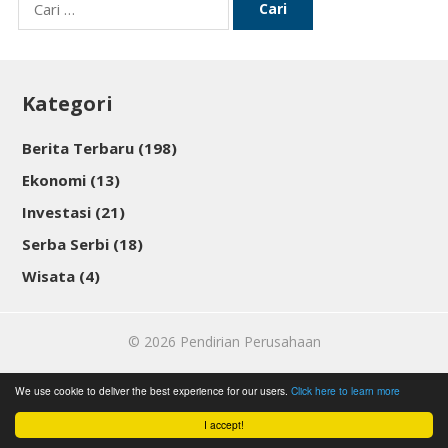
Cari
untuk:
Kategori
Berita Terbaru
(198)
Ekonomi
(13)
Investasi
(21)
Serba Serbi
(18)
Wisata
(4)
© 2026
Pendirian Perusahaan
We use cookie to deliver the best experience for our users.
Click here to learn more
I accept!