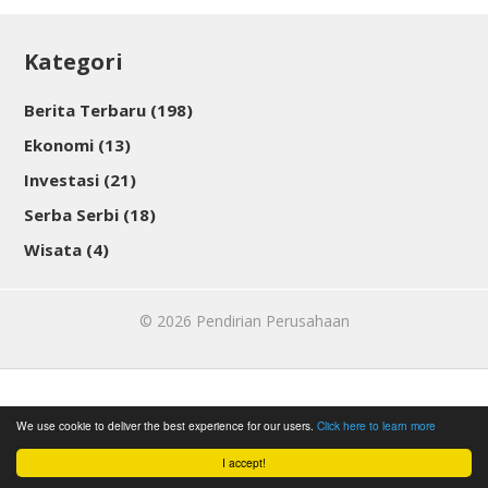
Kategori
Berita Terbaru
(198)
Ekonomi
(13)
Investasi
(21)
Serba Serbi
(18)
Wisata
(4)
© 2026
Pendirian Perusahaan
We use cookie to deliver the best experience for our users.
Click here to learn more
I accept!