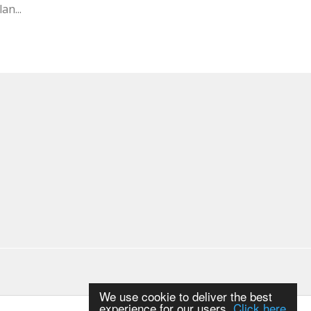
an...
We use cookie to deliver the best
experience for our users.
Click here