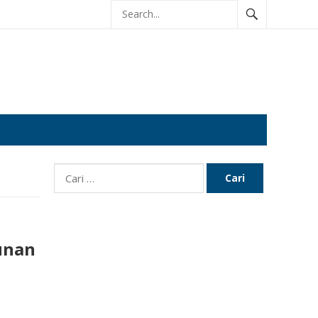
Cari
untuk:
unan