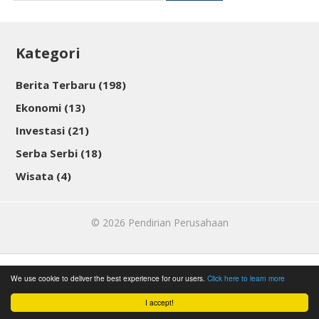
Kategori
Berita Terbaru
(198)
Ekonomi
(13)
Investasi
(21)
Serba Serbi
(18)
Wisata
(4)
© 2026
Pendirian Perusahaan
We use cookie to deliver the best experience for our users.
Click here to learn more
I accept!