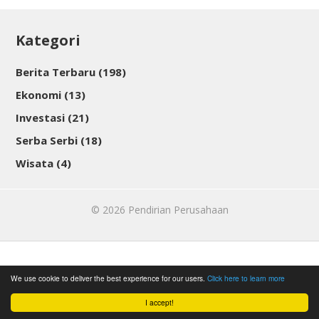
Kategori
Berita Terbaru
(198)
Ekonomi
(13)
Investasi
(21)
Serba Serbi
(18)
Wisata
(4)
© 2026
Pendirian Perusahaan
We use cookie to deliver the best experience for our users.
Click here to learn more
I accept!