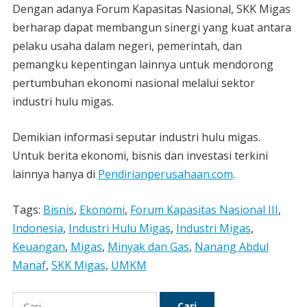
Dengan adanya Forum Kapasitas Nasional, SKK Migas
berharap dapat membangun sinergi yang kuat antara
pelaku usaha dalam negeri, pemerintah, dan
pemangku kepentingan lainnya untuk mendorong
pertumbuhan ekonomi nasional melalui sektor
industri hulu migas.
Demikian informasi seputar industri hulu migas.
Untuk berita ekonomi, bisnis dan investasi terkini
lainnya hanya di
Pendirianperusahaan.com
.
Tags:
Bisnis
,
Ekonomi
,
Forum Kapasitas Nasional III
,
Indonesia
,
Industri Hulu Migas
,
Industri Migas
,
Keuangan
,
Migas
,
Minyak dan Gas
,
Nanang Abdul
Manaf
,
SKK Migas
,
UMKM
Cari