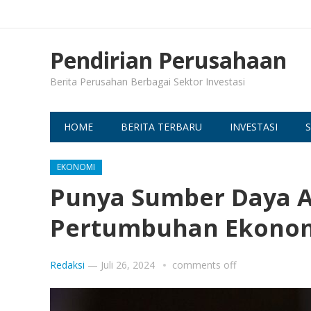
Pendirian Perusahaan
Berita Perusahan Berbagai Sektor Investasi
HOME
BERITA TERBARU
INVESTASI
S
EKONOMI
Punya Sumber Daya A
Pertumbuhan Ekonom
Redaksi
—
Juli 26, 2024
comments off