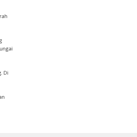
rah
g
Sungai
. Di
an