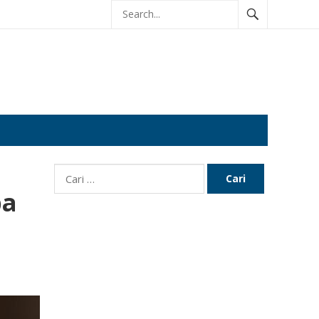
Cari
untuk:
pa