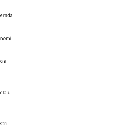
berada
onomi
sul
elaju
stri