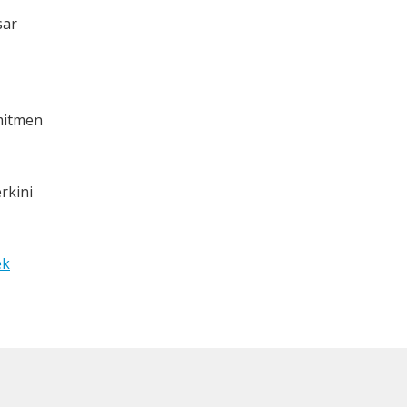
sar
mitmen
rkini
ek