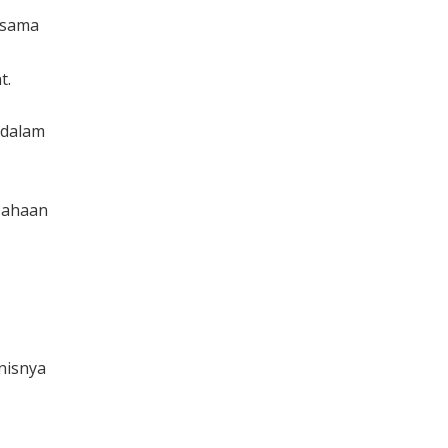
rsama
t.
 dalam
sahaan
nisnya