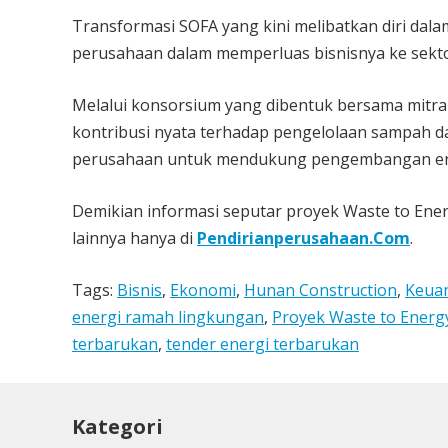
Transformasi SOFA yang kini melibatkan diri da
perusahaan dalam memperluas bisnisnya ke sekto
Melalui konsorsium yang dibentuk bersama mitra
kontribusi nyata terhadap pengelolaan sampah d
perusahaan untuk mendukung pengembangan ener
Demikian informasi seputar proyek Waste to Energ
lainnya hanya di
Pendirianperusahaan.Com
.
Tags:
Bisnis
,
Ekonomi
,
Hunan Construction
,
Keua
energi ramah lingkungan
,
Proyek Waste to Energ
terbarukan
,
tender energi terbarukan
Kategori