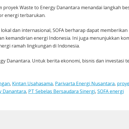
lam proyek Waste to Energy Danantara menandai langkah be
r energi terbarukan.
 lokal dan internasional, SOFA berharap dapat memberikan
an kemandirian energi Indonesia. Ini juga menunjukkan ko
gi ramah lingkungan di Indonesia.
y Danantara. Untuk berita ekonomi, bisnis dan investasi te
ngan
,
Kintan Usahasama
,
Parivarta Energi Nusantara
,
proy
y Danantara
,
PT Sebelas Bersaudara Sinergi
,
SOFA energi