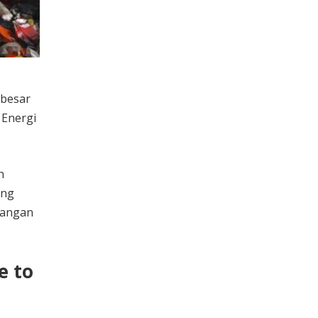
 besar
 Energi
n
ang
bangan
e to