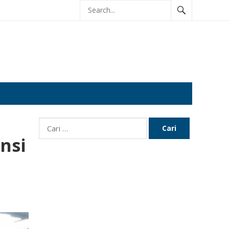
Cari
untuk:
nsi