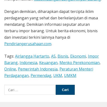
Dengan demikian, diharapkan dapat tercipta iklim
perdagangan yang sehat dan berkelanjutan di masa
mendatang. Demikian informasi seputar aturan
terbaru impor barang. Untuk berita ekonomi, bisnis
dan investasi terkini lainnya hanya di
Pendirianperusahaan.com
.
Tags:
Airlangga Hartarto
,
AS
,
Bisnis
,
Ekonomi
,
Impor
Barang
,
Indonesia
,
Keuangan
,
Menko Perekonomian
,
Online
,
Pemerintah Indonesia
,
Peraturan Menteri
Perdagangan
,
Permendag
,
UKM
,
UMKM
Cari
untuk: