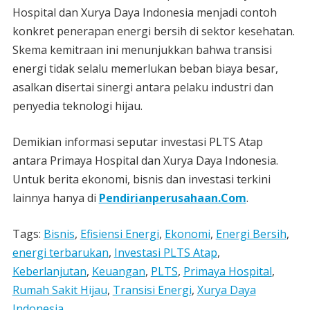
Hospital dan Xurya Daya Indonesia menjadi contoh
konkret penerapan energi bersih di sektor kesehatan.
Skema kemitraan ini menunjukkan bahwa transisi
energi tidak selalu memerlukan beban biaya besar,
asalkan disertai sinergi antara pelaku industri dan
penyedia teknologi hijau.
Demikian informasi seputar investasi PLTS Atap
antara Primaya Hospital dan Xurya Daya Indonesia.
Untuk berita ekonomi, bisnis dan investasi terkini
lainnya hanya di
Pendirianperusahaan.Com
.
Tags:
Bisnis
,
Efisiensi Energi
,
Ekonomi
,
Energi Bersih
,
energi terbarukan
,
Investasi PLTS Atap
,
Keberlanjutan
,
Keuangan
,
PLTS
,
Primaya Hospital
,
Rumah Sakit Hijau
,
Transisi Energi
,
Xurya Daya
Indonesia