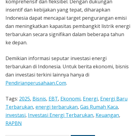
komprehensif dan fleksibel. Dengan dukungan
insentif dan kebijakan yang tepat, diharapkan
Indonesia dapat mencapai target pengurangan emisi
dan meningkatkan kapasitas pembangkit listrik energi
terbarukan secara signifikan dalam beberapa tahun
ke depan.
Demikian informasi seputar investasi energi
terbarukan di Indonesia. Untuk berita ekonomi, bisnis
dan investasi terkini lainnya hanya di
Pendirianperusahaan.Com
.
Tags:
2025
,
Bisnis
,
EBT
,
Ekonomi
,
Energi
,
Energi Baru
Terbarukan
,
energi terbarukan
,
Gas Rumah Kaca
,
investasi
,
Investasi Energi Terbarukan
,
Keuangan
,
RAPBN